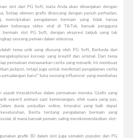
nan slot dari PG Soft, mata Anda akan dimanjakan dengan
asa. Setiap elemen grafis dirancang dengan penuh perhatian,
ang, menciptakan pengalaman bermain yang tidak hanya
alam beberapa video viral di TikTok, banyak pengguna
bermain slot PG Soft, dengan ekspresi takjub yang tak
” ungkap seorang pemain dalam videonya.
 adalah tema unik yang diusung oleh PG Soft. Berbeda dari
mengeksplorasi konsep yang kreatif dan orisinal. Dari tema
etiap permainan menawarkan cerita yang menarik. Ini membuat
kan jackpot, tetapi juga untuk menikmati pengalaman cerita
h petualangan baru!” kata seorang influencer yang membahas
 aspek interaktivitas dalam permainan mereka. Grafis yang
arik seperti animasi saat kemenangan, efek suara yang pas,
alam dunia perjudian online, interaksi yang baik dapat
keseluruhan. Berita tentang pengalaman bermain yang
osial, di mana banyak pemain saling merekomendasikan slot-
gunakan grafik 3D dalam slot juga semakin populer, dan PG