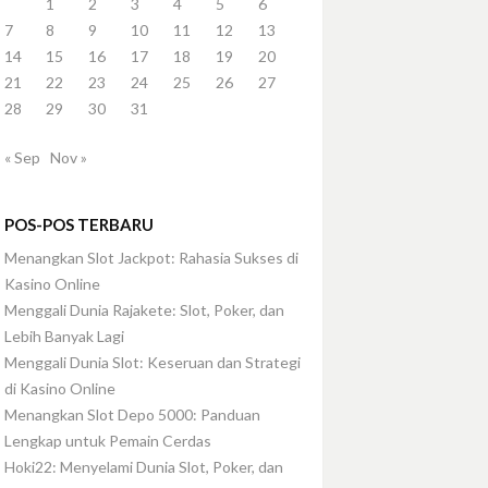
1
2
3
4
5
6
7
8
9
10
11
12
13
14
15
16
17
18
19
20
21
22
23
24
25
26
27
28
29
30
31
« Sep
Nov »
POS-POS TERBARU
Menangkan Slot Jackpot: Rahasia Sukses di
Kasino Online
Menggali Dunia Rajakete: Slot, Poker, dan
Lebih Banyak Lagi
Menggali Dunia Slot: Keseruan dan Strategi
di Kasino Online
Menangkan Slot Depo 5000: Panduan
Lengkap untuk Pemain Cerdas
Hoki22: Menyelami Dunia Slot, Poker, dan