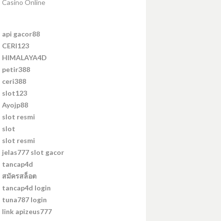
Casino Online
api gacor88
CERI123
HIMALAYA4D
petir388
ceri388
slot123
Ayojp88
slot resmi
slot
slot resmi
jelas777 slot gacor
tancap4d
สมัครสล็อต
tancap4d login
tuna787 login
link apizeus777