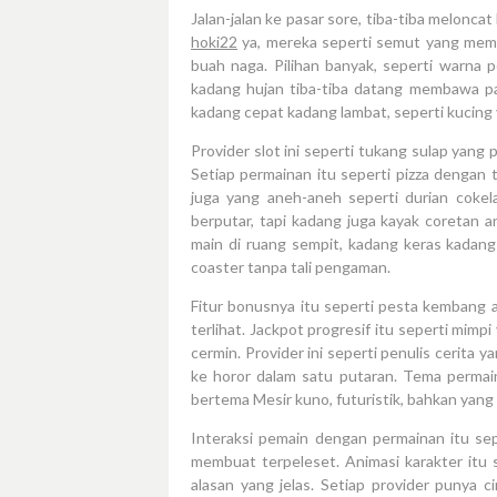
Jalan-jalan ke pasar sore, tiba-tiba melonc
hoki22
ya, mereka seperti semut yang memba
buah naga. Pilihan banyak, seperti warna p
kadang hujan tiba-tiba datang membawa payu
kadang cepat kadang lambat, seperti kucing 
Provider slot ini seperti tukang sulap yang 
Setiap permainan itu seperti pizza dengan 
juga yang aneh-aneh seperti durian cokel
berputar, tapi kadang juga kayak coretan an
main di ruang sempit, kadang keras kadang
coaster tanpa tali pengaman.
Fitur bonusnya itu seperti pesta kembang a
terlihat. Jackpot progresif itu seperti mim
cermin. Provider ini seperti penulis cerita 
ke horor dalam satu putaran. Tema permai
bertema Mesir kuno, futuristik, bahkan yang
Interaksi pemain dengan permainan itu se
membuat terpeleset. Animasi karakter itu 
alasan yang jelas. Setiap provider punya c