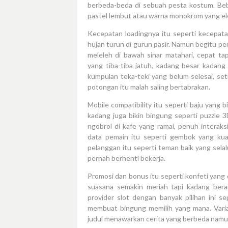
berbeda-beda di sebuah pesta kostum. Bebe
pastel lembut atau warna monokrom yang el
Kecepatan loadingnya itu seperti kecepat
hujan turun di gurun pasir. Namun begitu per
meleleh di bawah sinar matahari, cepat t
yang tiba-tiba jatuh, kadang besar kadang k
kumpulan teka-teki yang belum selesai, se
potongan itu malah saling bertabrakan.
Mobile compatibility itu seperti baju yang 
kadang juga bikin bingung seperti puzzle 3
ngobrol di kafe yang ramai, penuh interaks
data pemain itu seperti gembok yang kuat
pelanggan itu seperti teman baik yang sela
pernah berhenti bekerja.
Promosi dan bonus itu seperti konfeti yang
suasana semakin meriah tapi kadang beran
provider slot dengan banyak pilihan ini 
membuat bingung memilih yang mana. Varias
judul menawarkan cerita yang berbeda namun