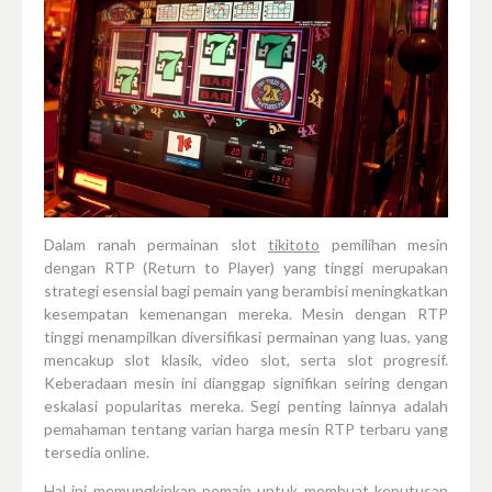
Dalam ranah permainan slot
tikitoto
pemilihan mesin
dengan RTP (Return to Player) yang tinggi merupakan
strategi esensial bagi pemain yang berambisi meningkatkan
kesempatan kemenangan mereka. Mesin dengan RTP
tinggi menampilkan diversifikasi permainan yang luas, yang
mencakup slot klasik, video slot, serta slot progresif.
Keberadaan mesin ini dianggap signifikan seiring dengan
eskalasi popularitas mereka. Segi penting lainnya adalah
pemahaman tentang varian harga mesin RTP terbaru yang
tersedia online.
Hal ini memungkinkan pemain untuk membuat keputusan