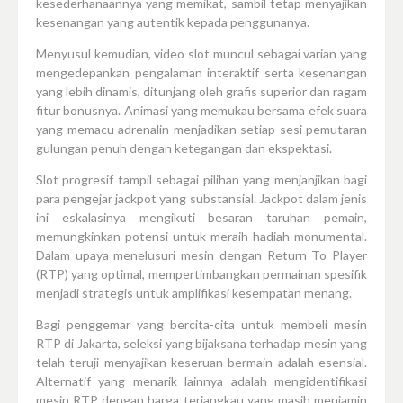
kesederhanaannya yang memikat, sambil tetap menyajikan
kesenangan yang autentik kepada penggunanya.
Menyusul kemudian, video slot muncul sebagai varian yang
mengedepankan pengalaman interaktif serta kesenangan
yang lebih dinamis, ditunjang oleh grafis superior dan ragam
fitur bonusnya. Animasi yang memukau bersama efek suara
yang memacu adrenalin menjadikan setiap sesi pemutaran
gulungan penuh dengan ketegangan dan ekspektasi.
Slot progresif tampil sebagai pilihan yang menjanjikan bagi
para pengejar jackpot yang substansial. Jackpot dalam jenis
ini eskalasinya mengikuti besaran taruhan pemain,
memungkinkan potensi untuk meraih hadiah monumental.
Dalam upaya menelusuri mesin dengan Return To Player
(RTP) yang optimal, mempertimbangkan permainan spesifik
menjadi strategis untuk amplifikasi kesempatan menang.
Bagi penggemar yang bercita-cita untuk membeli mesin
RTP di Jakarta, seleksi yang bijaksana terhadap mesin yang
telah teruji menyajikan keseruan bermain adalah esensial.
Alternatif yang menarik lainnya adalah mengidentifikasi
mesin RTP dengan harga terjangkau yang masih menjamin