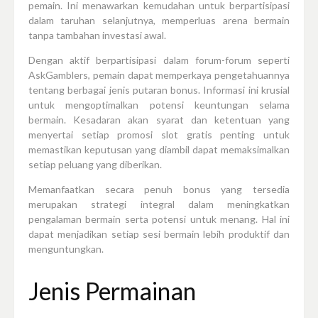
pemain. Ini menawarkan kemudahan untuk berpartisipasi
dalam taruhan selanjutnya, memperluas arena bermain
tanpa tambahan investasi awal.
Dengan aktif berpartisipasi dalam forum-forum seperti
AskGamblers, pemain dapat memperkaya pengetahuannya
tentang berbagai jenis putaran bonus. Informasi ini krusial
untuk mengoptimalkan potensi keuntungan selama
bermain. Kesadaran akan syarat dan ketentuan yang
menyertai setiap promosi slot gratis penting untuk
memastikan keputusan yang diambil dapat memaksimalkan
setiap peluang yang diberikan.
Memanfaatkan secara penuh bonus yang tersedia
merupakan strategi integral dalam meningkatkan
pengalaman bermain serta potensi untuk menang. Hal ini
dapat menjadikan setiap sesi bermain lebih produktif dan
menguntungkan.
Jenis Permainan