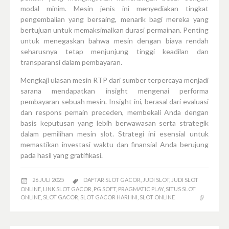
modal minim. Mesin jenis ini menyediakan tingkat
pengembalian yang bersaing, menarik bagi mereka yang
bertujuan untuk memaksimalkan durasi permainan. Penting
untuk menegaskan bahwa mesin dengan biaya rendah
seharusnya tetap menjunjung tinggi keadilan dan
transparansi dalam pembayaran.
Mengkaji ulasan mesin RTP dari sumber terpercaya menjadi
sarana mendapatkan insight mengenai performa
pembayaran sebuah mesin. Insight ini, berasal dari evaluasi
dan respons pemain preceden, membekali Anda dengan
basis keputusan yang lebih berwawasan serta strategik
dalam pemilihan mesin slot. Strategi ini esensial untuk
memastikan investasi waktu dan finansial Anda berujung
pada hasil yang gratifikasi.
26 JULI 2025
DAFTAR SLOT GACOR
,
JUDI SLOT
,
JUDI SLOT
ONLINE
,
LINK SLOT GACOR
,
PG SOFT
,
PRAGMATIC PLAY
,
SITUS SLOT
ONLINE
,
SLOT GACOR
,
SLOT GACOR HARI INI
,
SLOT ONLINE