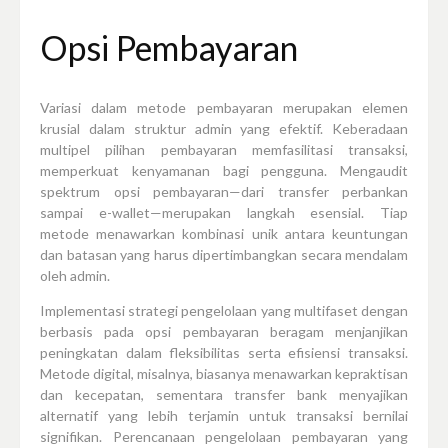
Opsi Pembayaran
Variasi dalam metode pembayaran merupakan elemen
krusial dalam struktur admin yang efektif. Keberadaan
multipel pilihan pembayaran memfasilitasi transaksi,
memperkuat kenyamanan bagi pengguna. Mengaudit
spektrum opsi pembayaran—dari transfer perbankan
sampai e-wallet—merupakan langkah esensial. Tiap
metode menawarkan kombinasi unik antara keuntungan
dan batasan yang harus dipertimbangkan secara mendalam
oleh admin.
Implementasi strategi pengelolaan yang multifaset dengan
berbasis pada opsi pembayaran beragam menjanjikan
peningkatan dalam fleksibilitas serta efisiensi transaksi.
Metode digital, misalnya, biasanya menawarkan kepraktisan
dan kecepatan, sementara transfer bank menyajikan
alternatif yang lebih terjamin untuk transaksi bernilai
signifikan. Perencanaan pengelolaan pembayaran yang