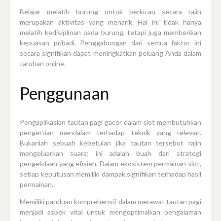
Belajar melatih burung untuk berkicau secara rajin
merupakan aktivitas yang menarik. Hal ini tidak hanya
melatih kedisiplinan pada burung, tetapi juga memberikan
kepuasan pribadi. Penggabungan dari semua faktor ini
secara signifikan dapat meningkatkan peluang Anda dalam
taruhan online.
Penggunaan
Pengaplikasian tautan pagi gacor dalam slot membutuhkan
pengertian mendalam terhadap teknik yang relevan.
Bukanlah sebuah kebetulan jika tautan tersebut rajin
mengeluarkan suara; ini adalah buah dari strategi
pengelolaan yang efisien. Dalam ekosistem permainan slot,
setiap keputusan memiliki dampak signifikan terhadap hasil
permainan.
Memiliki panduan komprehensif dalam merawat tautan pagi
menjadi aspek vital untuk mengoptimalkan pengalaman