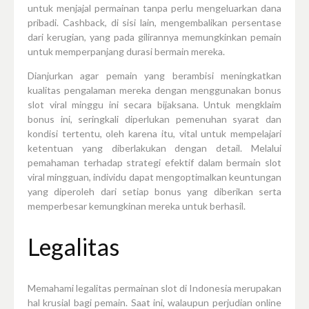
untuk menjajal permainan tanpa perlu mengeluarkan dana
pribadi. Cashback, di sisi lain, mengembalikan persentase
dari kerugian, yang pada gilirannya memungkinkan pemain
untuk memperpanjang durasi bermain mereka.
Dianjurkan agar pemain yang berambisi meningkatkan
kualitas pengalaman mereka dengan menggunakan bonus
slot viral minggu ini secara bijaksana. Untuk mengklaim
bonus ini, seringkali diperlukan pemenuhan syarat dan
kondisi tertentu, oleh karena itu, vital untuk mempelajari
ketentuan yang diberlakukan dengan detail. Melalui
pemahaman terhadap strategi efektif dalam bermain slot
viral mingguan, individu dapat mengoptimalkan keuntungan
yang diperoleh dari setiap bonus yang diberikan serta
memperbesar kemungkinan mereka untuk berhasil.
Legalitas
Memahami legalitas permainan slot di Indonesia merupakan
hal krusial bagi pemain. Saat ini, walaupun perjudian online