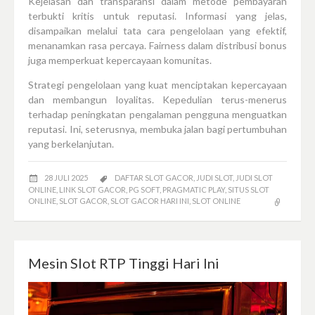
Kejelasan dan transparansi dalam metode pembayaran
terbukti kritis untuk reputasi. Informasi yang jelas,
disampaikan melalui tata cara pengelolaan yang efektif,
menanamkan rasa percaya. Fairness dalam distribusi bonus
juga memperkuat kepercayaan komunitas.
Strategi pengelolaan yang kuat menciptakan kepercayaan
dan membangun loyalitas. Kepedulian terus-menerus
terhadap peningkatan pengalaman pengguna menguatkan
reputasi. Ini, seterusnya, membuka jalan bagi pertumbuhan
yang berkelanjutan.
28 JULI 2025
DAFTAR SLOT GACOR
,
JUDI SLOT
,
JUDI SLOT
ONLINE
,
LINK SLOT GACOR
,
PG SOFT
,
PRAGMATIC PLAY
,
SITUS SLOT
ONLINE
,
SLOT GACOR
,
SLOT GACOR HARI INI
,
SLOT ONLINE
Mesin Slot RTP Tinggi Hari Ini