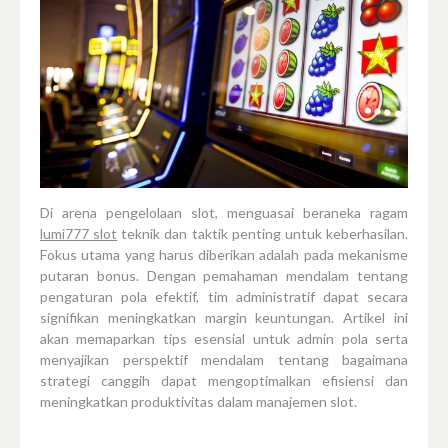
Di arena pengelolaan slot, menguasai beraneka ragam
lumi777 slot
teknik dan taktik penting untuk keberhasilan.
Fokus utama yang harus diberikan adalah pada mekanisme
putaran bonus. Dengan pemahaman mendalam tentang
pengaturan pola efektif, tim administratif dapat secara
signifikan meningkatkan margin keuntungan. Artikel ini
akan memaparkan tips esensial untuk admin pola serta
menyajikan perspektif mendalam tentang bagaimana
strategi canggih dapat mengoptimalkan efisiensi dan
meningkatkan produktivitas dalam manajemen slot.