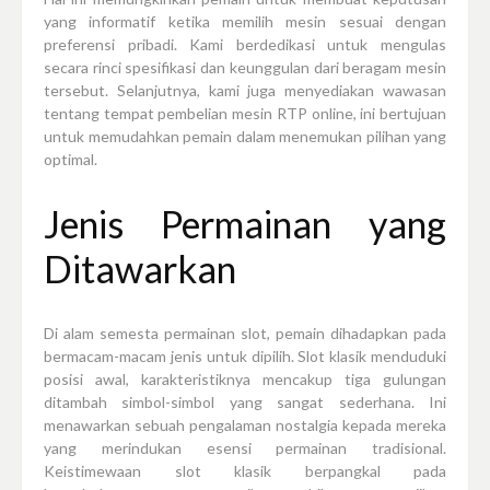
yang informatif ketika memilih mesin sesuai dengan
preferensi pribadi. Kami berdedikasi untuk mengulas
secara rinci spesifikasi dan keunggulan dari beragam mesin
tersebut. Selanjutnya, kami juga menyediakan wawasan
tentang tempat pembelian mesin RTP online, ini bertujuan
untuk memudahkan pemain dalam menemukan pilihan yang
optimal.
Jenis Permainan yang
Ditawarkan
Di alam semesta permainan slot, pemain dihadapkan pada
bermacam-macam jenis untuk dipilih. Slot klasik menduduki
posisi awal, karakteristiknya mencakup tiga gulungan
ditambah simbol-simbol yang sangat sederhana. Ini
menawarkan sebuah pengalaman nostalgia kepada mereka
yang merindukan esensi permainan tradisional.
Keistimewaan slot klasik berpangkal pada