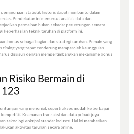
dan penggunaan statistik historis dapat membantu dalam
erdas. Pendekatan ini menuntut analisis data dan
enjadikan permainan bukan sekadar peruntungan semata.
gi keberhasilan teknik taruhan di platform ini.
aan bonus sebagai bagian dari strategi taruhan. Pemain yang
n timing yang tepat cenderung memperoleh keunggulan
han harus disusun dengan mempertimbangkan mekanisme bonus
 Risiko Bermain di
i 123
euntungan yang menonjol, seperti akses mudah ke berbagai
 kompetitif. Keamanan transaksi dan data pribadi juga
n teknologi enkripsi standar industri. Hal ini memberikan
akukan aktivitas taruhan secara online.