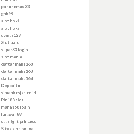
pohonemas 33
gbk99
slot hoki
slot hoki
semar123
Slot baru
super33 login
slot mania
daftar maha168
daftar maha168
daftar maha168
Depoxito
simepk.rsjsh.co.id
Pin188 slot
maha168 login
fangwin88
starlight princess
Situs slot online