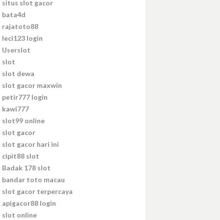
situs slot gacor
bata4d
rajatoto88
leci123 login
Userslot
slot
slot dewa
slot gacor maxwin
petir777 login
kawi777
slot99 online
slot gacor
slot gacor hari ini
cipit88 slot
Badak 178 slot
bandar toto macau
slot gacor terpercaya
apigacor88 login
slot online