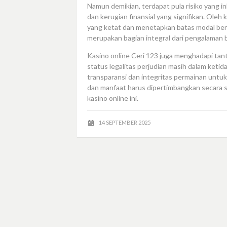
Namun demikian, terdapat pula risiko yang i
dan kerugian finansial yang signifikan. Oleh
yang ketat dan menetapkan batas modal berm
merupakan bagian integral dari pengalaman
Kasino online Ceri 123 juga menghadapi tanta
status legalitas perjudian masih dalam ketid
transparansi dan integritas permainan untu
dan manfaat harus dipertimbangkan secara 
kasino online ini.
14 SEPTEMBER 2025