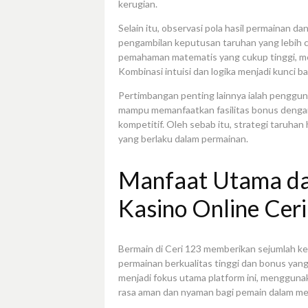
kerugian.
Selain itu, observasi pola hasil permainan 
pengambilan keputusan taruhan yang lebih c
pemahaman matematis yang cukup tinggi, m
Kombinasi intuisi dan logika menjadi kunci ba
Pertimbangan penting lainnya ialah penggun
mampu memanfaatkan fasilitas bonus denga
kompetitif. Oleh sebab itu, strategi taru
yang berlaku dalam permainan.
Manfaat Utama dan
Kasino Online Cer
Bermain di Ceri 123 memberikan sejumlah k
permainan berkualitas tinggi dan bonus yang
menjadi fokus utama platform ini, menggunaka
rasa aman dan nyaman bagi pemain dalam mel