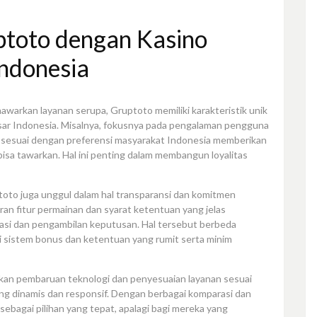
ptoto dengan Kasino
Indonesia
warkan layanan serupa, Gruptoto memiliki karakteristik unik
sar Indonesia. Misalnya, fokusnya pada pengalaman pengguna
 sesuai dengan preferensi masyarakat Indonesia memberikan
bisa tawarkan. Hal ini penting dalam membangun loyalitas
toto juga unggul dalam hal transparansi dan komitmen
n fitur permainan dan syarat ketentuan yang jelas
si dan pengambilan keputusan. Hal tersebut berbeda
i sistem bonus dan ketentuan yang rumit serta minim
ukan pembaruan teknologi dan penyesuaian layanan sesuai
ng dinamis dan responsif. Dengan berbagai komparasi dan
 sebagai pilihan yang tepat, apalagi bagi mereka yang