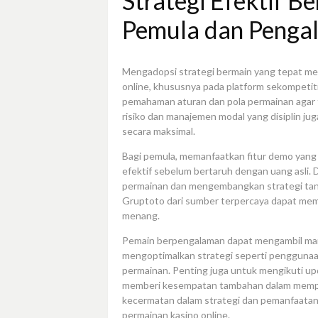
Strategi Efektif B
Pemula dan Penga
Mengadopsi strategi bermain yang tepat mer
online, khususnya pada platform sekompeti
pemahaman aturan dan pola permainan agar 
risiko dan manajemen modal yang disiplin jug
secara maksimal.
Bagi pemula, memanfaatkan fitur demo yang 
efektif sebelum bertaruh dengan uang asli.
permainan dan mengembangkan strategi tanpa 
Gruptoto dari sumber terpercaya dapat me
menang.
Pemain berpengalaman dapat mengambil man
mengoptimalkan strategi seperti penggunaan
permainan. Penting juga untuk mengikuti u
memberi kesempatan tambahan dalam memper
kecermatan dalam strategi dan pemanfaatan
permainan kasino online.