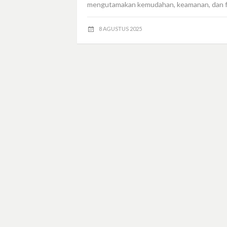
mengutamakan kemudahan, keamanan, dan fai
8 AGUSTUS 2025