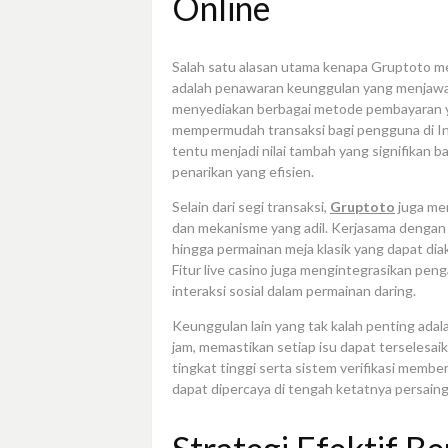
Online
Salah satu alasan utama kenapa Gruptoto men
adalah penawaran keunggulan yang menjawa
menyediakan berbagai metode pembayaran y
mempermudah transaksi bagi pengguna di In
tentu menjadi nilai tambah yang signifikan
penarikan yang efisien.
Selain dari segi transaksi,
Gruptoto
juga men
dan mekanisme yang adil. Kerjasama dengan 
hingga permainan meja klasik yang dapat di
Fitur live casino juga mengintegrasikan pe
interaksi sosial dalam permainan daring.
Keunggulan lain yang tak kalah penting ada
jam, memastikan setiap isu dapat terselesai
tingkat tinggi serta sistem verifikasi memb
dapat dipercaya di tengah ketatnya persaing