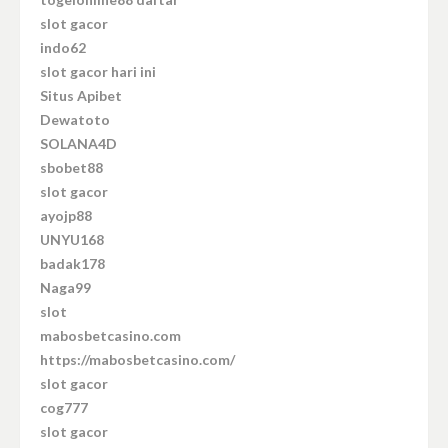
slot gacor
indo62
slot gacor hari ini
Situs Apibet
Dewatoto
SOLANA4D
sbobet88
slot gacor
ayojp88
UNYU168
badak178
Naga99
slot
mabosbetcasino.com
https://mabosbetcasino.com/
slot gacor
cog777
slot gacor