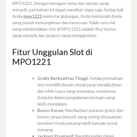
MPO1221. Dengan beragam tema dan desain yang
menarik, permainan ini dapat memikat siapa saja. Setiap kali
Anda
mpo1221
memutar gulungan, Anda memasuki dunia
yang penuh kemungkinan dan keseruan. Salah satu hal
yang membedakan slot di MPO1221 adalah fitur bonus
yang menarik dan jackpot yang menggiurkan.
Fitur Unggulan Slot di
MPO1221
Grafis Berkualitas Tinggi:
Setiap permainan
slot memiliki desain visual yang menakjubkan
dan efek suara yang memukau, membawa
Anda ke dalam pengalaman bermain yang
lebih mendalam.
Bonus Keren:
Manfaatkan putaran gratis dan
bonus tanpa deposit yang sering ditawarkan,
memberi Anda peluang lebih banyak untuk
menang.
Jackpot Progresif:
Bergabunglah dalam