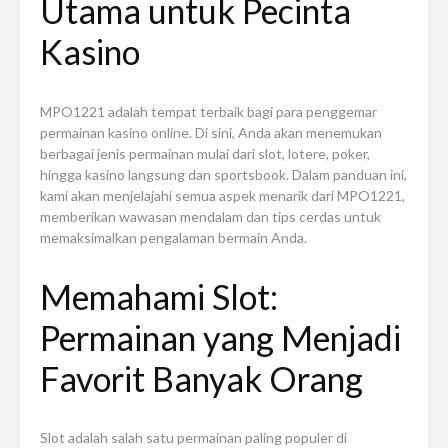
Utama untuk Pecinta
Kasino
MPO1221 adalah tempat terbaik bagi para penggemar
permainan kasino online. Di sini, Anda akan menemukan
berbagai jenis permainan mulai dari slot, lotere, poker,
hingga kasino langsung dan sportsbook. Dalam panduan ini,
kami akan menjelajahi semua aspek menarik dari MPO1221,
memberikan wawasan mendalam dan tips cerdas untuk
memaksimalkan pengalaman bermain Anda.
Memahami Slot:
Permainan yang Menjadi
Favorit Banyak Orang
Slot adalah salah satu permainan paling populer di