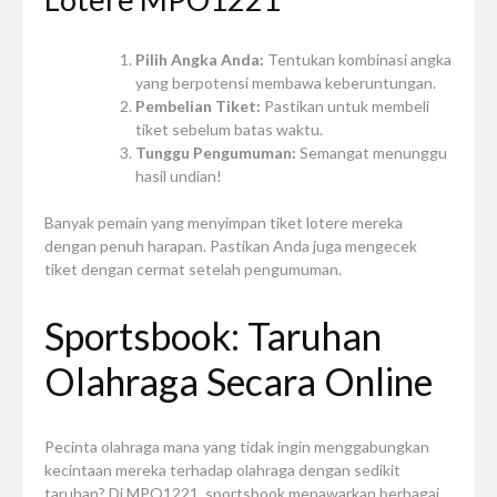
Pilih Angka Anda:
Tentukan kombinasi angka
yang berpotensi membawa keberuntungan.
Pembelian Tiket:
Pastikan untuk membeli
tiket sebelum batas waktu.
Tunggu Pengumuman:
Semangat menunggu
hasil undian!
Banyak pemain yang menyimpan tiket lotere mereka
dengan penuh harapan. Pastikan Anda juga mengecek
tiket dengan cermat setelah pengumuman.
Sportsbook: Taruhan
Olahraga Secara Online
Pecinta olahraga mana yang tidak ingin menggabungkan
kecintaan mereka terhadap olahraga dengan sedikit
taruhan? Di MPO1221, sportsbook menawarkan berbagai