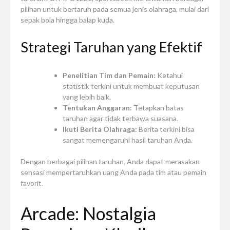
pilihan untuk bertaruh pada semua jenis olahraga, mulai dari
sepak bola hingga balap kuda.
Strategi Taruhan yang Efektif
Penelitian Tim dan Pemain:
Ketahui
statistik terkini untuk membuat keputusan
yang lebih baik.
Tentukan Anggaran:
Tetapkan batas
taruhan agar tidak terbawa suasana.
Ikuti Berita Olahraga:
Berita terkini bisa
sangat memengaruhi hasil taruhan Anda.
Dengan berbagai pilihan taruhan, Anda dapat merasakan
sensasi mempertaruhkan uang Anda pada tim atau pemain
favorit.
Arcade: Nostalgia