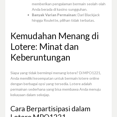
memberikan pengalaman bermain seolah-olah
Anda berada di kasino sungguhan.
Banyak Varian Permainan:
Dari Blackjack
hingga Roulette, pilihan tidak terbatas.
Kemudahan Menang di
Lotere: Minat dan
Keberuntungan
Siapa yang tidak bermimpi menang lotere? Di MPO1221,
Anda memiliki kesempatan untuk bermain lotere online
dengan berbagai opsi yang tersedia. Lotere adalah
permainan sederhana yang bisa membawa Anda menuju
kekayaan dalam sekejap.
Cara Berpartisipasi dalam
Lotere MPO1221