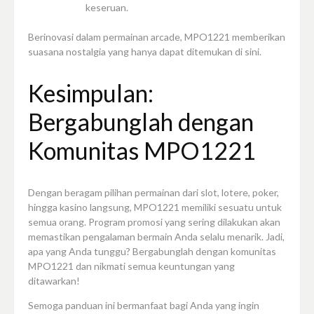
keseruan.
Berinovasi dalam permainan arcade, MPO1221 memberikan
suasana nostalgia yang hanya dapat ditemukan di sini.
Kesimpulan:
Bergabunglah dengan
Komunitas MPO1221
Dengan beragam pilihan permainan dari slot, lotere, poker,
hingga kasino langsung, MPO1221 memiliki sesuatu untuk
semua orang. Program promosi yang sering dilakukan akan
memastikan pengalaman bermain Anda selalu menarik. Jadi,
apa yang Anda tunggu? Bergabunglah dengan komunitas
MPO1221 dan nikmati semua keuntungan yang
ditawarkan!
Semoga panduan ini bermanfaat bagi Anda yang ingin