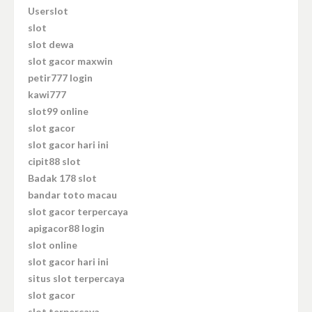
Userslot
slot
slot dewa
slot gacor maxwin
petir777 login
kawi777
slot99 online
slot gacor
slot gacor hari ini
cipit88 slot
Badak 178 slot
bandar toto macau
slot gacor terpercaya
apigacor88 login
slot online
slot gacor hari ini
situs slot terpercaya
slot gacor
slot terpercaya