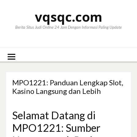
Lompat
ke
vqsqc.com
konten
Berita Situs Judi Online 24 Jam Dengan Informasi Paling Update
MPO1221: Panduan Lengkap Slot,
Kasino Langsung dan Lebih
Selamat Datang di
MPO1221: Sumber