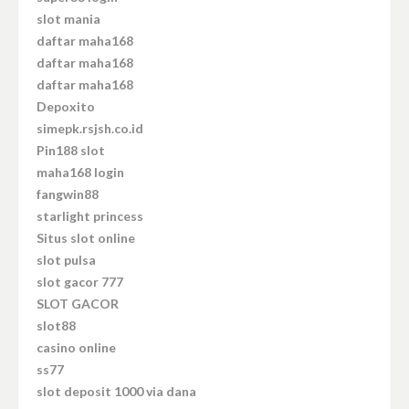
slot mania
daftar maha168
daftar maha168
daftar maha168
Depoxito
simepk.rsjsh.co.id
Pin188 slot
maha168 login
fangwin88
starlight princess
Situs slot online
slot pulsa
slot gacor 777
SLOT GACOR
slot88
casino online
ss77
slot deposit 1000 via dana