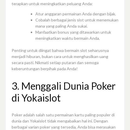
terapkan untuk meningkatkan peluang Anda:
Atur anggaran permainan Anda dengan bijak.
Cobalah berbagai jenis slot untuk menemukan
mana yang paling Anda sukai.
Manfaatkan bonus yang ditawarkan untuk
meningkatkan waktu bermain Anda.
Penting untuk diingat bahwa bermain slot seharusnya
menjadi hiburan, bukan cara untuk menghasilkan uang
secara pasti. Nikmati setiap putaran dan semoga
keberuntungan berpihak pada Anda!
3. Menggali Dunia Poker
di Yokaislot
Poker adalah salah satu permainan kartu paling populer di
dunia dan Yokaislot tidak mengabaikan hal ini. Dengan
berbagai varian poker yang tersedia, Anda bisa merasakan