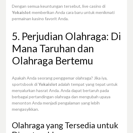
Dengan semua keuntungan tersebut, live casino di
Yokaislot
memberikan Anda cara baru untuk menikmati
permainan kasino favorit Anda.
5. Perjudian Olahraga: Di
Mana Taruhan dan
Olahraga Bertemu
Apakah Anda seorang penggemar olahraga? Jika iya,
sportsbook di
Yokaislot
adalah tempat yang tepat untuk
menyalurkan hasrat Anda. Anda dapat bertaruh pada
berbagai pertandingan olahraga dan mengubah upaya
menonton Anda menjadi pengalaman yang lebih
mengasyikkan.
Olahraga yang Tersedia untuk