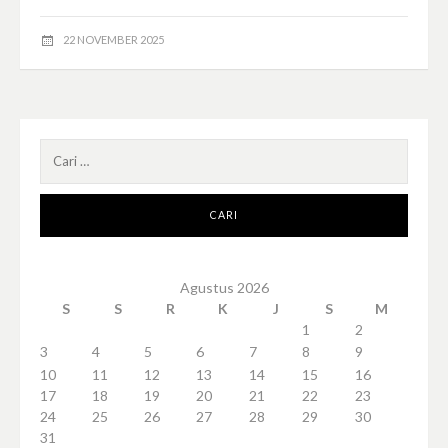
22 NOVEMBER 2025
Cari
untuk:
Agustus 2026
S
S
R
K
J
S
M
1
2
3
4
5
6
7
8
9
10
11
12
13
14
15
16
17
18
19
20
21
22
23
24
25
26
27
28
29
30
31