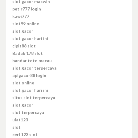
slot gacor maxwin
petir777 login
kawi777
slot99 online
slot gacor
slot gacor hari ini
cipit88 slot
Badak 178 slot
bandar toto macau
slot gacor terpercaya
apigacor88 login
slot online
slot gacor hari ini
situs slot terpercaya
slot gacor
slot terpercaya
ulat123
slot
ceri 123 slot