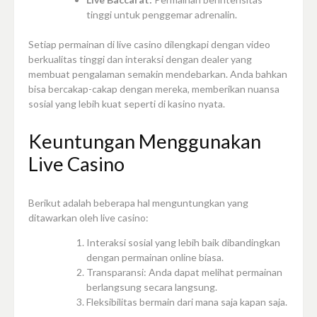
tinggi untuk penggemar adrenalin.
Setiap permainan di live casino dilengkapi dengan video
berkualitas tinggi dan interaksi dengan dealer yang
membuat pengalaman semakin mendebarkan. Anda bahkan
bisa bercakap-cakap dengan mereka, memberikan nuansa
sosial yang lebih kuat seperti di kasino nyata.
Keuntungan Menggunakan
Live Casino
Berikut adalah beberapa hal menguntungkan yang
ditawarkan oleh live casino:
Interaksi sosial yang lebih baik dibandingkan
dengan permainan online biasa.
Transparansi: Anda dapat melihat permainan
berlangsung secara langsung.
Fleksibilitas bermain dari mana saja kapan saja.