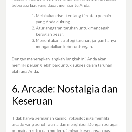
beberapa kiat yang dapat membantu Anda:
Melakukan riset tentang tim atau pemain
yang Anda dukung.
Atur anggaran taruhan untuk mencegah
kerugian besar.
Menentukan strategi taruhan, jangan hanya
mengandalkan keberuntungan.
Dengan menerapkan langkah-langkah ini, Anda akan
memiliki peluang lebih baik untuk sukses dalam taruhan
olahraga Anda.
6. Arcade: Nostalgia dan
Keseruan
Tidak hanya permainan kasino, Yokaislot juga memiliki
arcade yang penuh warna dan menghibur. Dengan beragam
permainan retro dan modern, jaminan kesenangan bagi