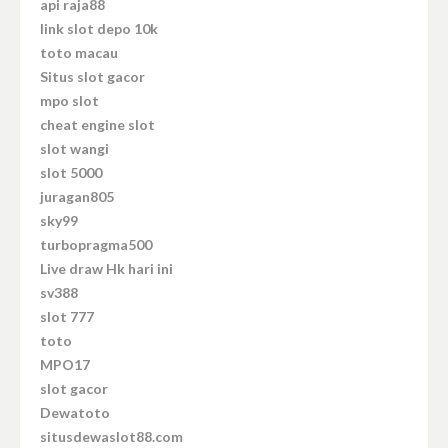
api raja88
link slot depo 10k
toto macau
Situs slot gacor
mpo slot
cheat engine slot
slot wangi
slot 5000
juragan805
sky99
turbopragma500
Live draw Hk hari ini
sv388
slot 777
toto
MPO17
slot gacor
Dewatoto
situsdewaslot88.com