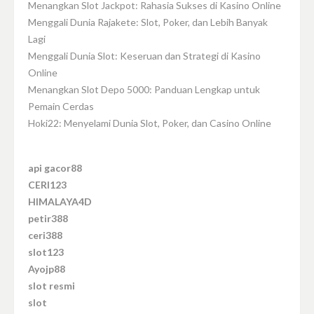
Menangkan Slot Jackpot: Rahasia Sukses di Kasino Online
Menggali Dunia Rajakete: Slot, Poker, dan Lebih Banyak
Lagi
Menggali Dunia Slot: Keseruan dan Strategi di Kasino
Online
Menangkan Slot Depo 5000: Panduan Lengkap untuk
Pemain Cerdas
Hoki22: Menyelami Dunia Slot, Poker, dan Casino Online
api gacor88
CERI123
HIMALAYA4D
petir388
ceri388
slot123
Ayojp88
slot resmi
slot