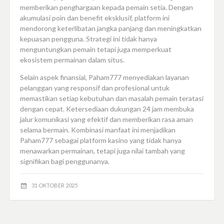
memberikan penghargaan kepada pemain setia. Dengan
akumulasi poin dan benefit eksklusif, platform ini
mendorong keterlibatan jangka panjang dan meningkatkan
kepuasan pengguna. Strategi ini tidak hanya
menguntungkan pemain tetapi juga memperkuat
ekosistem permainan dalam situs.
Selain aspek finansial, Paham777 menyediakan layanan
pelanggan yang responsif dan profesional untuk
memastikan setiap kebutuhan dan masalah pemain teratasi
dengan cepat. Ketersediaan dukungan 24 jam membuka
jalur komunikasi yang efektif dan memberikan rasa aman
selama bermain. Kombinasi manfaat ini menjadikan
Paham777 sebagai platform kasino yang tidak hanya
menawarkan permainan, tetapi juga nilai tambah yang
signifikan bagi penggunanya.
31 OKTOBER 2025