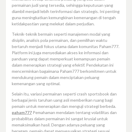
permainan judi yang tersedia, sehingga keputusan yang
diambil menjadi lebih terinformasi dan strategis. Ini penting
guna meningkatkan kemungkinan kemenangan di tengah
ketidakpastian yang melekat dalam perjudian.
Teknik-teknik bermain seperti manajemen modal yang
disiplin, analisis pola permainan, dan pemilihan waktu
bertaruh menjadi fokus utama dalam komunitas Paham777.
Platform ini juga menyediakan akses ke informasi dan
panduan yang dapat memperkuat kemampuan pemain
dalam menerapkan strategi yang efektif. Pendekatan ini
mencerminkan bagaimana Paham777 berkomitmen untuk
mendukung pemain dalam menciptakan peluang
kemenangan yang optimal.
Selain itu, variasi permainan seperti crash sportsbook dan
berbagai jenis taruhan uang asli memberikan ruang bagi
pemain untuk menerapkan dan menguji strategi berbeda.
paham777
Pemahaman mendalam tentang volatilitas dan
probabilitas dalam permainan ini sangat krusial untuk
memaksimalkan hasil. Dengan adanya peluang yang
beragam, pemain dapat menyesuaikan strategi sesuai