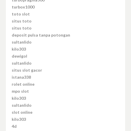
turbox1000
toto slot
situs toto
situs toto
deposit pulsa tanpa potongan
sultanlido
kilo303
dewigol
sultanlido
situs slot gacor
istana338
rolet online
mpo slot
kilo303
sultanlido
slot online
kilo303
4d