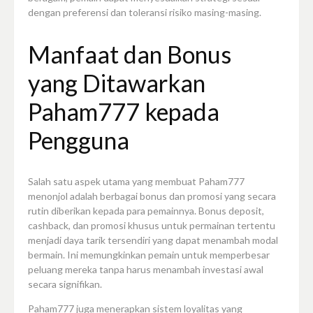
dengan preferensi dan toleransi risiko masing-masing.
Manfaat dan Bonus
yang Ditawarkan
Paham777 kepada
Pengguna
Salah satu aspek utama yang membuat Paham777
menonjol adalah berbagai bonus dan promosi yang secara
rutin diberikan kepada para pemainnya. Bonus deposit,
cashback, dan promosi khusus untuk permainan tertentu
menjadi daya tarik tersendiri yang dapat menambah modal
bermain. Ini memungkinkan pemain untuk memperbesar
peluang mereka tanpa harus menambah investasi awal
secara signifikan.
Paham777 juga menerapkan sistem loyalitas yang