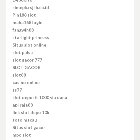
simepk.rsjsh.co.id
Pin188 slot
maha168 login
fangwin88
starlight princess
Situs slot online
slot pulsa
slot gacor 777
SLOT GACOR
slot88
casino online
ss77
slot deposit 1000 via dana
api raja88
link slot depo 10k
toto macau
Situs slot gacor
mpo slot