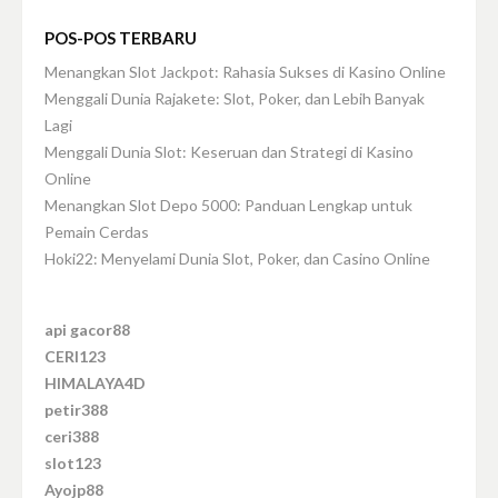
POS-POS TERBARU
Menangkan Slot Jackpot: Rahasia Sukses di Kasino Online
Menggali Dunia Rajakete: Slot, Poker, dan Lebih Banyak
Lagi
Menggali Dunia Slot: Keseruan dan Strategi di Kasino
Online
Menangkan Slot Depo 5000: Panduan Lengkap untuk
Pemain Cerdas
Hoki22: Menyelami Dunia Slot, Poker, dan Casino Online
api gacor88
CERI123
HIMALAYA4D
petir388
ceri388
slot123
Ayojp88