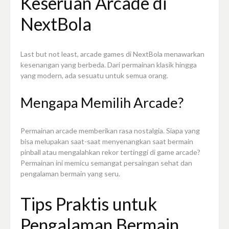
Keseruan Arcade di
NextBola
Last but not least, arcade games di NextBola menawarkan
kesenangan yang berbeda. Dari permainan klasik hingga
yang modern, ada sesuatu untuk semua orang.
Mengapa Memilih Arcade?
Permainan arcade memberikan rasa nostalgia. Siapa yang
bisa melupakan saat-saat menyenangkan saat bermain
pinball atau mengalahkan rekor tertinggi di game arcade?
Permainan ini memicu semangat persaingan sehat dan
pengalaman bermain yang seru.
Tips Praktis untuk
Pengalaman Bermain