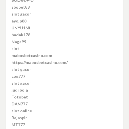
SOLANA4D
sbobet88
slot gacor
ayojp88
UNYU168
badak178
Naga99
slot
mabosbetcasino.com
https://mabosbetcasino.com/
slot gacor
cog777
slot gacor
judi bola
Totobet
DAN777
slot online
Rajaspin
MT777