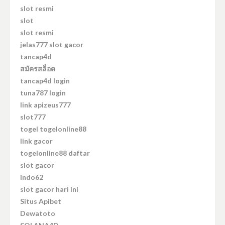
slot resmi
slot
slot resmi
jelas777 slot gacor
tancap4d
สมัครสล็อต
tancap4d login
tuna787 login
link apizeus777
slot777
togel togelonline88
link gacor
togelonline88 daftar
slot gacor
indo62
slot gacor hari ini
Situs Apibet
Dewatoto