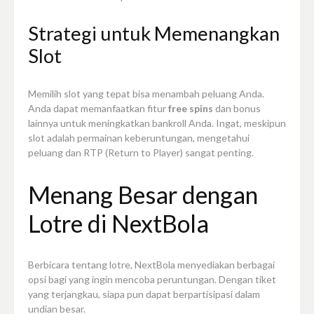
Strategi untuk Memenangkan
Slot
Memilih slot yang tepat bisa menambah peluang Anda.
Anda dapat memanfaatkan fitur
free spins
dan bonus
lainnya untuk meningkatkan bankroll Anda. Ingat, meskipun
slot adalah permainan keberuntungan, mengetahui
peluang dan RTP (Return to Player) sangat penting.
Menang Besar dengan
Lotre di NextBola
Berbicara tentang lotre, NextBola menyediakan berbagai
opsi bagi yang ingin mencoba peruntungan. Dengan tiket
yang terjangkau, siapa pun dapat berpartisipasi dalam
undian besar.