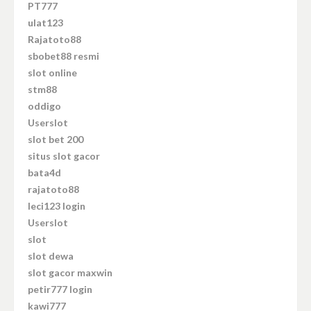
PT777
ulat123
Rajatoto88
sbobet88 resmi
slot online
stm88
oddigo
Userslot
slot bet 200
situs slot gacor
bata4d
rajatoto88
leci123 login
Userslot
slot
slot dewa
slot gacor maxwin
petir777 login
kawi777