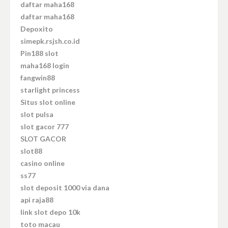
daftar maha168
daftar maha168
Depoxito
simepk.rsjsh.co.id
Pin188 slot
maha168 login
fangwin88
starlight princess
Situs slot online
slot pulsa
slot gacor 777
SLOT GACOR
slot88
casino online
ss77
slot deposit 1000 via dana
api raja88
link slot depo 10k
toto macau