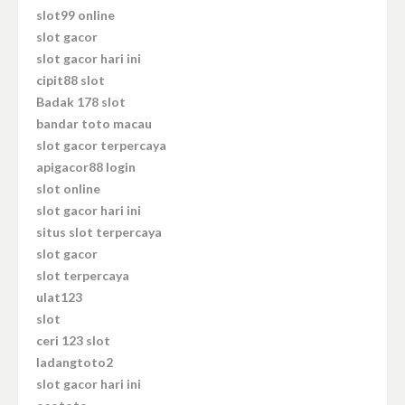
slot99 online
slot gacor
slot gacor hari ini
cipit88 slot
Badak 178 slot
bandar toto macau
slot gacor terpercaya
apigacor88 login
slot online
slot gacor hari ini
situs slot terpercaya
slot gacor
slot terpercaya
ulat123
slot
ceri 123 slot
ladangtoto2
slot gacor hari ini