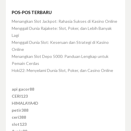
POS-POS TERBARU
Menangkan Slot Jackpot: Rahasia Sukses di Kasino Online
Menggali Dunia Rajakete: Slot, Poker, dan Lebih Banyak
Lagi
Menggali Dunia Slot: Keseruan dan Strategi di Kasino
Online
Menangkan Slot Depo 5000: Panduan Lengkap untuk
Pemain Cerdas
Hoki22: Menyelami Dunia Slot, Poker, dan Casino Online
api gacor88
CERI123
HIMALAYA4D
petir388
ceri388
slot123