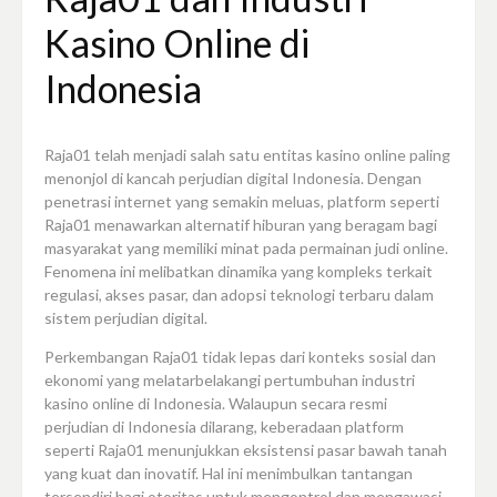
Kasino Online di
Indonesia
Raja01 telah menjadi salah satu entitas kasino online paling
menonjol di kancah perjudian digital Indonesia. Dengan
penetrasi internet yang semakin meluas, platform seperti
Raja01 menawarkan alternatif hiburan yang beragam bagi
masyarakat yang memiliki minat pada permainan judi online.
Fenomena ini melibatkan dinamika yang kompleks terkait
regulasi, akses pasar, dan adopsi teknologi terbaru dalam
sistem perjudian digital.
Perkembangan Raja01 tidak lepas dari konteks sosial dan
ekonomi yang melatarbelakangi pertumbuhan industri
kasino online di Indonesia. Walaupun secara resmi
perjudian di Indonesia dilarang, keberadaan platform
seperti Raja01 menunjukkan eksistensi pasar bawah tanah
yang kuat dan inovatif. Hal ini menimbulkan tantangan
tersendiri bagi otoritas untuk mengontrol dan mengawasi