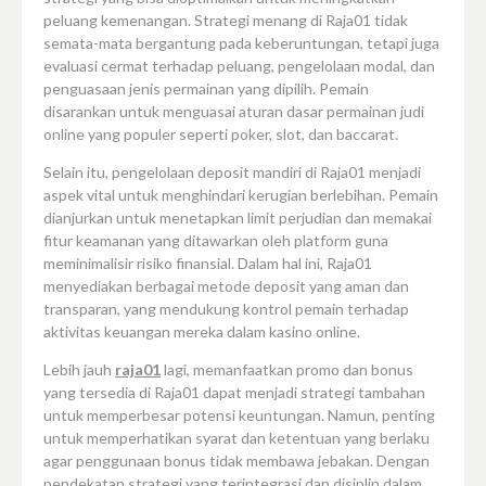
peluang kemenangan. Strategi menang di Raja01 tidak
semata-mata bergantung pada keberuntungan, tetapi juga
evaluasi cermat terhadap peluang, pengelolaan modal, dan
penguasaan jenis permainan yang dipilih. Pemain
disarankan untuk menguasai aturan dasar permainan judi
online yang populer seperti poker, slot, dan baccarat.
Selain itu, pengelolaan deposit mandiri di Raja01 menjadi
aspek vital untuk menghindari kerugian berlebihan. Pemain
dianjurkan untuk menetapkan limit perjudian dan memakai
fitur keamanan yang ditawarkan oleh platform guna
meminimalisir risiko finansial. Dalam hal ini, Raja01
menyediakan berbagai metode deposit yang aman dan
transparan, yang mendukung kontrol pemain terhadap
aktivitas keuangan mereka dalam kasino online.
Lebih jauh
raja01
lagi, memanfaatkan promo dan bonus
yang tersedia di Raja01 dapat menjadi strategi tambahan
untuk memperbesar potensi keuntungan. Namun, penting
untuk memperhatikan syarat dan ketentuan yang berlaku
agar penggunaan bonus tidak membawa jebakan. Dengan
pendekatan strategi yang terintegrasi dan disiplin dalam