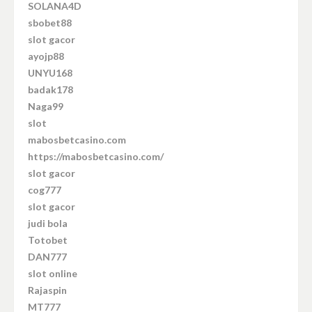
SOLANA4D
sbobet88
slot gacor
ayojp88
UNYU168
badak178
Naga99
slot
mabosbetcasino.com
https://mabosbetcasino.com/
slot gacor
cog777
slot gacor
judi bola
Totobet
DAN777
slot online
Rajaspin
MT777