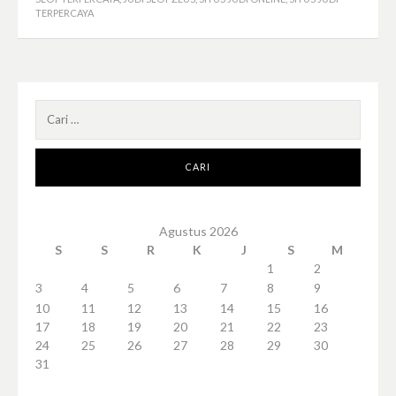
TERPERCAYA
Cari
untuk:
Agustus 2026
S
S
R
K
J
S
M
1
2
3
4
5
6
7
8
9
10
11
12
13
14
15
16
17
18
19
20
21
22
23
24
25
26
27
28
29
30
31