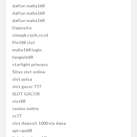
daftar maha168
daftar maha168
daftar maha168
Depoxito
simepk.rsjsh.co.id
Pin188 slot
maha168 login
fangwin88
starlight princess
Situs slot online
slot pulsa
slot gacor 777
SLOT GACOR
slot88
casino online
ss77
slot deposit 1000 via dana
api raja88