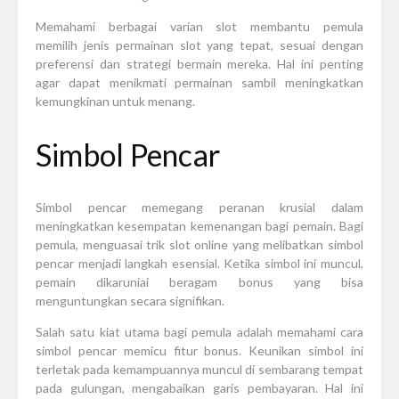
Memahami berbagai varian slot membantu pemula
memilih jenis permainan slot yang tepat, sesuai dengan
preferensi dan strategi bermain mereka. Hal ini penting
agar dapat menikmati permainan sambil meningkatkan
kemungkinan untuk menang.
Simbol Pencar
Simbol pencar memegang peranan krusial dalam
meningkatkan kesempatan kemenangan bagi pemain. Bagi
pemula, menguasai trik slot online yang melibatkan simbol
pencar menjadi langkah esensial. Ketika simbol ini muncul,
pemain dikaruniai beragam bonus yang bisa
menguntungkan secara signifikan.
Salah satu kiat utama bagi pemula adalah memahami cara
simbol pencar memicu fitur bonus. Keunikan simbol ini
terletak pada kemampuannya muncul di sembarang tempat
pada gulungan, mengabaikan garis pembayaran. Hal ini