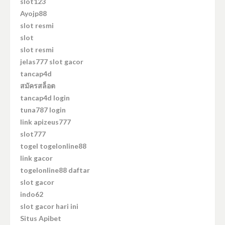
slot123
Ayojp88
slot resmi
slot
slot resmi
jelas777 slot gacor
tancap4d
สมัครสล็อต
tancap4d login
tuna787 login
link apizeus777
slot777
togel togelonline88
link gacor
togelonline88 daftar
slot gacor
indo62
slot gacor hari ini
Situs Apibet