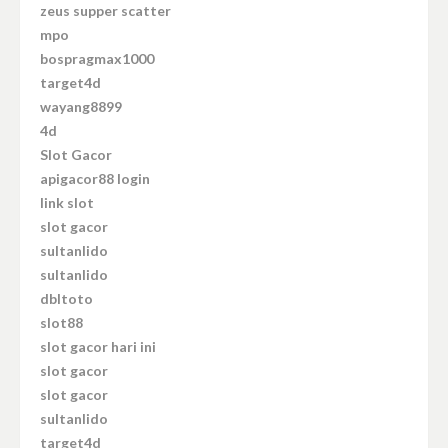
zeus supper scatter
mpo
bospragmax1000
target4d
wayang8899
4d
Slot Gacor
apigacor88 login
link slot
slot gacor
sultanlido
sultanlido
dbltoto
slot88
slot gacor hari ini
slot gacor
slot gacor
sultanlido
target4d