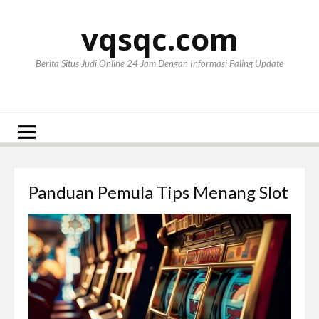
Lompat
ke
vqsqc.com
konten
Berita Situs Judi Online 24 Jam Dengan Informasi Paling Update
Panduan Pemula Tips Menang Slot