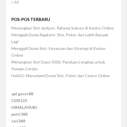
« Jul
POS-POS TERBARU
Menangkan Slot Jackpot: Rahasia Sukses di Kasino Online
Menggali Dunia Rajakete: Slot, Poker, dan Lebih Banyak
Lagi
Menggali Dunia Slot: Keseruan dan Strategi di Kasino
Online
Menangkan Slot Depo 5000: Panduan Lengkap untuk
Pemain Cerdas
Hoki22: Menyelami Dunia Slot, Poker, dan Casino Online
api gacor88
CERI123
HIMALAYA4D
petir388
ceri388