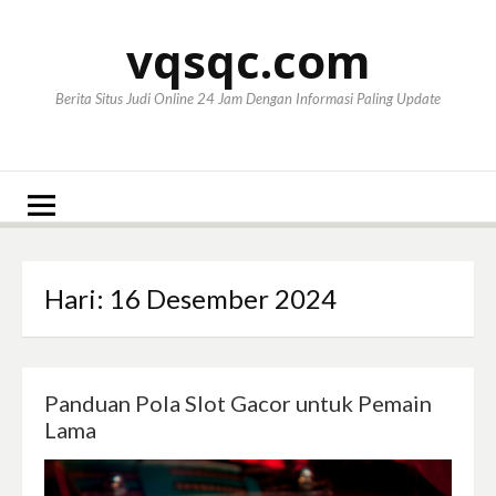
Lompat
ke
vqsqc.com
konten
Berita Situs Judi Online 24 Jam Dengan Informasi Paling Update
Hari:
16 Desember 2024
Panduan Pola Slot Gacor untuk Pemain
Lama