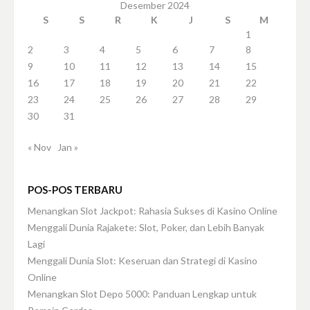
Desember 2024
S
S
R
K
J
S
M
1
2
3
4
5
6
7
8
9
10
11
12
13
14
15
16
17
18
19
20
21
22
23
24
25
26
27
28
29
30
31
« Nov
Jan »
POS-POS TERBARU
Menangkan Slot Jackpot: Rahasia Sukses di Kasino Online
Menggali Dunia Rajakete: Slot, Poker, dan Lebih Banyak
Lagi
Menggali Dunia Slot: Keseruan dan Strategi di Kasino
Online
Menangkan Slot Depo 5000: Panduan Lengkap untuk