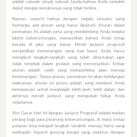
adalah sebuah sinyal, sebuah tanda bahwa Anda semakin
dekat dengan kesuksesan yang tidak terkira.
Namun, seperti halnya dengan segala sesuatu yang
berharga, ada aturan yang harus dipatuhi. Aturan dalam
permainan ini adalah peta yang membimbing Anda melalui
labirin keberuntungan, memastikan bahwa Anda tetap
berada di jalur yang benar. Meski jackpot progresif
menjanjikan kemenangan yang luar biasa, Anda harus
mengikuti langkah-langkah yang telah ditentukan agar
tidak terjebak dalam godaan yang menyesatkan. Setiap
aturan adalah celah yang memperlebar jalan menuju
kemenangan. Tanpa aturan, permainan ini akan kehilangan
maknanya; aturan ini justru adalah yang memberi Anda
kemampuan untuk menjelajah lebih jauh, lebih dalam, dan
akhirnya meraih jackpot yang mengubah hidup Anda
selamanya.
Slot Gacor Hari Ini dengan Jackpot Progresif adalah medan
perang bagi para petarung keberuntungan, di mana setiap
putaran bisa menjadi langkah terakhir menuju harta yang
melimpah. Seperti gunung berapi yang meletus dengan