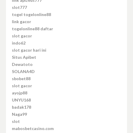
link apizeus777
slot777
togel togelonline88
link gacor
togelonline88 daftar
slot gacor
indo62
slot gacor hari ini
Situs Apibet
Dewatoto
SOLANA4D
sbobet88
slot gacor
ayojp88
UNYU168
badak178
Naga99
slot
mabosbetcasino.com