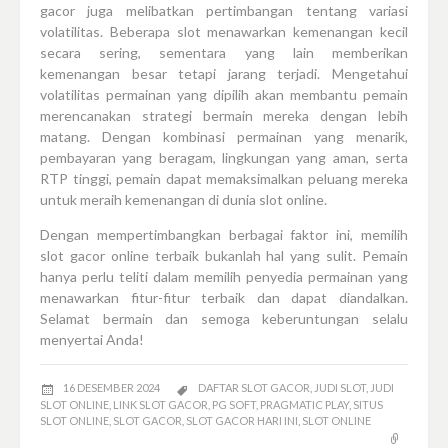
gacor juga melibatkan pertimbangan tentang variasi
volatilitas. Beberapa slot menawarkan kemenangan kecil
secara sering, sementara yang lain memberikan
kemenangan besar tetapi jarang terjadi. Mengetahui
volatilitas permainan yang dipilih akan membantu pemain
merencanakan strategi bermain mereka dengan lebih
matang. Dengan kombinasi permainan yang menarik,
pembayaran yang beragam, lingkungan yang aman, serta
RTP tinggi, pemain dapat memaksimalkan peluang mereka
untuk meraih kemenangan di dunia slot online.
Dengan mempertimbangkan berbagai faktor ini, memilih
slot gacor online terbaik bukanlah hal yang sulit. Pemain
hanya perlu teliti dalam memilih penyedia permainan yang
menawarkan fitur-fitur terbaik dan dapat diandalkan.
Selamat bermain dan semoga keberuntungan selalu
menyertai Anda!
16 DESEMBER 2024
DAFTAR SLOT GACOR
,
JUDI SLOT
,
JUDI
SLOT ONLINE
,
LINK SLOT GACOR
,
PG SOFT
,
PRAGMATIC PLAY
,
SITUS
SLOT ONLINE
,
SLOT GACOR
,
SLOT GACOR HARI INI
,
SLOT ONLINE