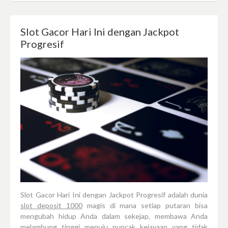
Slot Gacor Hari Ini dengan Jackpot
Progresif
Slot Gacor Hari Ini dengan Jackpot Progresif adalah dunia
slot deposit 1000
magis di mana setiap putaran bisa
mengubah hidup Anda dalam sekejap, membawa Anda
melambung tinggi menuju puncak kejayaan yang tidak