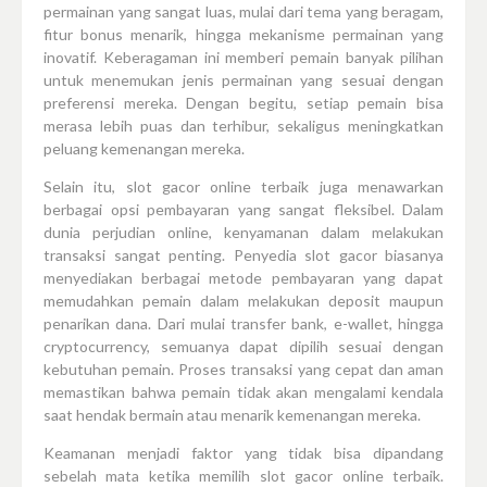
permainan yang sangat luas, mulai dari tema yang beragam,
fitur bonus menarik, hingga mekanisme permainan yang
inovatif. Keberagaman ini memberi pemain banyak pilihan
untuk menemukan jenis permainan yang sesuai dengan
preferensi mereka. Dengan begitu, setiap pemain bisa
merasa lebih puas dan terhibur, sekaligus meningkatkan
peluang kemenangan mereka.
Selain itu, slot gacor online terbaik juga menawarkan
berbagai opsi pembayaran yang sangat fleksibel. Dalam
dunia perjudian online, kenyamanan dalam melakukan
transaksi sangat penting. Penyedia slot gacor biasanya
menyediakan berbagai metode pembayaran yang dapat
memudahkan pemain dalam melakukan deposit maupun
penarikan dana. Dari mulai transfer bank, e-wallet, hingga
cryptocurrency, semuanya dapat dipilih sesuai dengan
kebutuhan pemain. Proses transaksi yang cepat dan aman
memastikan bahwa pemain tidak akan mengalami kendala
saat hendak bermain atau menarik kemenangan mereka.
Keamanan menjadi faktor yang tidak bisa dipandang
sebelah mata ketika memilih slot gacor online terbaik.