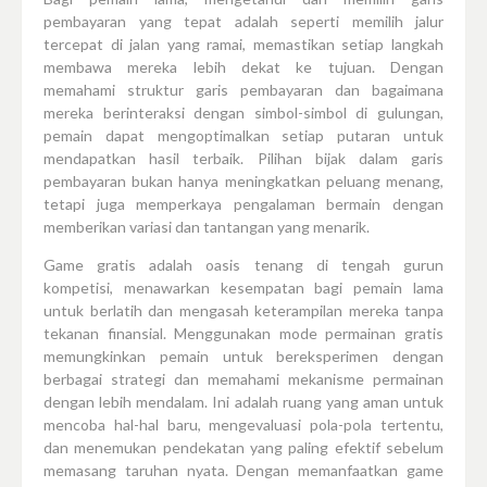
pembayaran yang tepat adalah seperti memilih jalur
tercepat di jalan yang ramai, memastikan setiap langkah
membawa mereka lebih dekat ke tujuan. Dengan
memahami struktur garis pembayaran dan bagaimana
mereka berinteraksi dengan simbol-simbol di gulungan,
pemain dapat mengoptimalkan setiap putaran untuk
mendapatkan hasil terbaik. Pilihan bijak dalam garis
pembayaran bukan hanya meningkatkan peluang menang,
tetapi juga memperkaya pengalaman bermain dengan
memberikan variasi dan tantangan yang menarik.
Game gratis adalah oasis tenang di tengah gurun
kompetisi, menawarkan kesempatan bagi pemain lama
untuk berlatih dan mengasah keterampilan mereka tanpa
tekanan finansial. Menggunakan mode permainan gratis
memungkinkan pemain untuk bereksperimen dengan
berbagai strategi dan memahami mekanisme permainan
dengan lebih mendalam. Ini adalah ruang yang aman untuk
mencoba hal-hal baru, mengevaluasi pola-pola tertentu,
dan menemukan pendekatan yang paling efektif sebelum
memasang taruhan nyata. Dengan memanfaatkan game