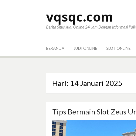
Lompat
ke
vqsqc.com
konten
Berita Situs Judi Online 24 Jam Dengan Informasi Pal
BERANDA
JUDI ONLINE
SLOT ONLINE
Hari:
14 Januari 2025
Tips Bermain Slot Zeus U