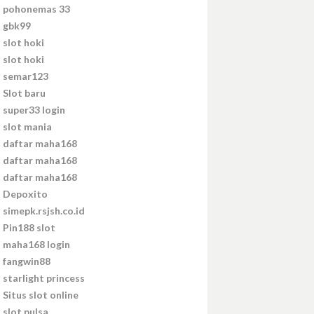
pohonemas 33
gbk99
slot hoki
slot hoki
semar123
Slot baru
super33 login
slot mania
daftar maha168
daftar maha168
daftar maha168
Depoxito
simepk.rsjsh.co.id
Pin188 slot
maha168 login
fangwin88
starlight princess
Situs slot online
slot pulsa