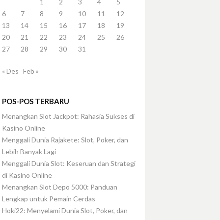
1
2
3
4
5
6
7
8
9
10
11
12
13
14
15
16
17
18
19
20
21
22
23
24
25
26
27
28
29
30
31
« Des
Feb »
POS-POS TERBARU
Menangkan Slot Jackpot: Rahasia Sukses di
Kasino Online
Menggali Dunia Rajakete: Slot, Poker, dan
Lebih Banyak Lagi
Menggali Dunia Slot: Keseruan dan Strategi
di Kasino Online
Menangkan Slot Depo 5000: Panduan
Lengkap untuk Pemain Cerdas
Hoki22: Menyelami Dunia Slot, Poker, dan