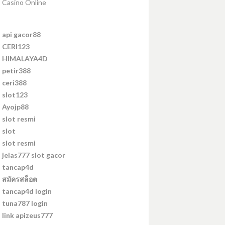
Casino Online
api gacor88
CERI123
HIMALAYA4D
petir388
ceri388
slot123
Ayojp88
slot resmi
slot
slot resmi
jelas777 slot gacor
tancap4d
สมัครสล็อต
tancap4d login
tuna787 login
link apizeus777