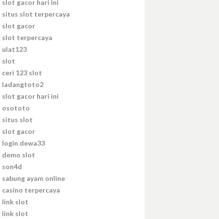
slot gacor hari ini
situs slot terpercaya
slot gacor
slot terpercaya
ulat123
slot
ceri 123 slot
ladangtoto2
slot gacor hari ini
osototo
situs slot
slot gacor
login dewa33
demo slot
son4d
sabung ayam online
casino terpercaya
link slot
link slot