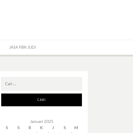
JASA PBN JUDI
Cari
untuk:
Januari 2025
S
S
R
K
J
S
M