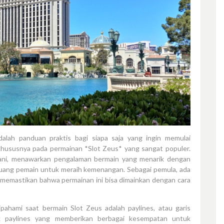
lah panduan praktis bagi siapa saja yang ingin memulai
khususnya pada permainan *Slot Zeus* yang sangat populer.
 Yunani, menawarkan pengalaman bermain yang menarik dengan
luang pemain untuk meraih kemenangan. Sebagai pemula, ada
 memastikan bahwa permainan ini bisa dimainkan dengan cara
ipahami saat bermain Slot Zeus adalah paylines, atau garis
k paylines yang memberikan berbagai kesempatan untuk