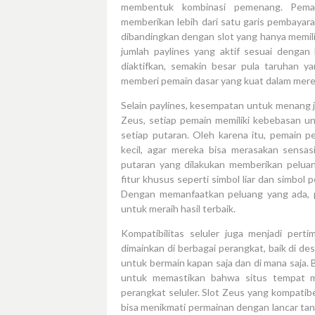
membentuk kombinasi pemenang. Pema
memberikan lebih dari satu garis pembayara
dibandingkan dengan slot yang hanya memili
jumlah paylines yang aktif sesuai denga
diaktifkan, semakin besar pula taruhan y
memberi pemain dasar yang kuat dalam meren
Selain paylines, kesempatan untuk menang j
Zeus, setiap pemain memiliki kebebasan u
setiap putaran. Oleh karena itu, pemain 
kecil, agar mereka bisa merasakan sensas
putaran yang dilakukan memberikan pelua
fitur khusus seperti simbol liar dan simbo
Dengan memanfaatkan peluang yang ada, p
untuk meraih hasil terbaik.
Kompatibilitas seluler juga menjadi pert
dimainkan di berbagai perangkat, baik di de
untuk bermain kapan saja dan di mana saja. 
untuk memastikan bahwa situs tempat m
perangkat seluler. Slot Zeus yang kompati
bisa menikmati permainan dengan lancar ta