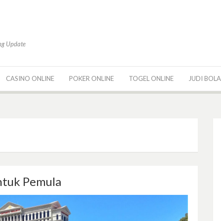
ing Update
CASINO ONLINE
POKER ONLINE
TOGEL ONLINE
JUDI BOLA
ntuk Pemula