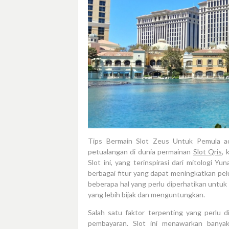
Tips Bermain Slot Zeus Untuk Pemula ada
petualangan di dunia permainan
Slot Qris
, 
Slot ini, yang terinspirasi dari mitologi
berbagai fitur yang dapat meningkatkan pe
beberapa hal yang perlu diperhatikan untuk
yang lebih bijak dan menguntungkan.
Salah satu faktor terpenting yang perlu d
pembayaran. Slot ini menawarkan banya