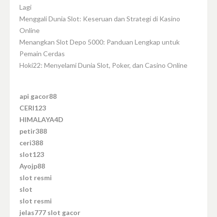
Lagi
Menggali Dunia Slot: Keseruan dan Strategi di Kasino
Online
Menangkan Slot Depo 5000: Panduan Lengkap untuk
Pemain Cerdas
Hoki22: Menyelami Dunia Slot, Poker, dan Casino Online
api gacor88
CERI123
HIMALAYA4D
petir388
ceri388
slot123
Ayojp88
slot resmi
slot
slot resmi
jelas777 slot gacor