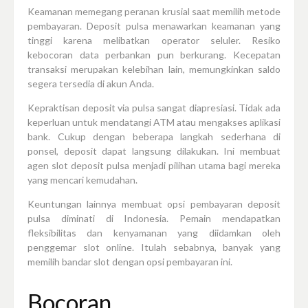
Keamanan memegang peranan krusial saat memilih metode
pembayaran. Deposit pulsa menawarkan keamanan yang
tinggi karena melibatkan operator seluler. Resiko
kebocoran data perbankan pun berkurang. Kecepatan
transaksi merupakan kelebihan lain, memungkinkan saldo
segera tersedia di akun Anda.
Kepraktisan deposit via pulsa sangat diapresiasi. Tidak ada
keperluan untuk mendatangi ATM atau mengakses aplikasi
bank. Cukup dengan beberapa langkah sederhana di
ponsel, deposit dapat langsung dilakukan. Ini membuat
agen slot deposit pulsa menjadi pilihan utama bagi mereka
yang mencari kemudahan.
Keuntungan lainnya membuat opsi pembayaran deposit
pulsa diminati di Indonesia. Pemain mendapatkan
fleksibilitas dan kenyamanan yang diidamkan oleh
penggemar slot online. Itulah sebabnya, banyak yang
memilih bandar slot dengan opsi pembayaran ini.
Bocoran