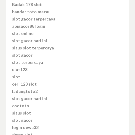
Badak 178 slot
bandar toto macau
slot gacor terpercaya
apigacor88 login
slot online
slot gacor hari ini
situs slot terpercaya
slot gacor
slot terpercaya
ulat123
slot
ceri 123 slot
ladangtoto2
slot gacor hari ini
osototo
situs slot
slot gacor
login dewa33
demo slot