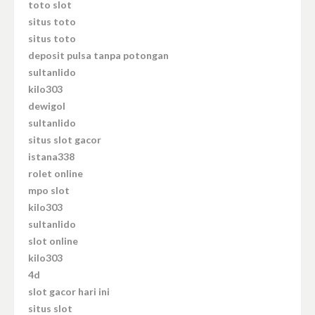
toto slot
situs toto
situs toto
deposit pulsa tanpa potongan
sultanlido
kilo303
dewigol
sultanlido
situs slot gacor
istana338
rolet online
mpo slot
kilo303
sultanlido
slot online
kilo303
4d
slot gacor hari ini
situs slot