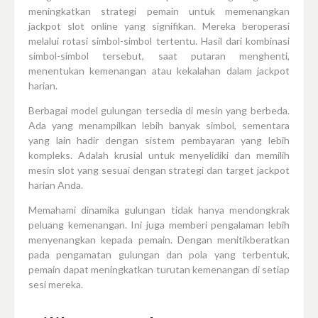
meningkatkan strategi pemain untuk memenangkan
jackpot slot online yang signifikan. Mereka beroperasi
melalui rotasi simbol-simbol tertentu. Hasil dari kombinasi
simbol-simbol tersebut, saat putaran menghenti,
menentukan kemenangan atau kekalahan dalam jackpot
harian.
Berbagai model gulungan tersedia di mesin yang berbeda.
Ada yang menampilkan lebih banyak simbol, sementara
yang lain hadir dengan sistem pembayaran yang lebih
kompleks. Adalah krusial untuk menyelidiki dan memilih
mesin slot yang sesuai dengan strategi dan target jackpot
harian Anda.
Memahami dinamika gulungan tidak hanya mendongkrak
peluang kemenangan. Ini juga memberi pengalaman lebih
menyenangkan kepada pemain. Dengan menitikberatkan
pada pengamatan gulungan dan pola yang terbentuk,
pemain dapat meningkatkan turutan kemenangan di setiap
sesi mereka.