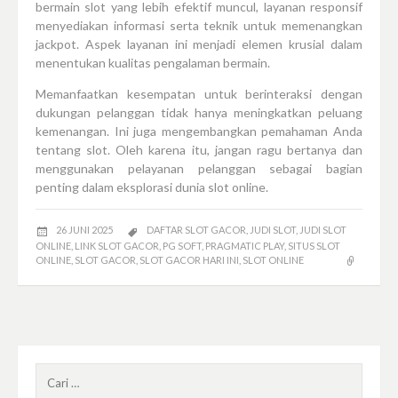
bermain slot yang lebih efektif muncul, layanan responsif
menyediakan informasi serta teknik untuk memenangkan
jackpot. Aspek layanan ini menjadi elemen krusial dalam
menentukan kualitas pengalaman bermain.
Memanfaatkan kesempatan untuk berinteraksi dengan
dukungan pelanggan tidak hanya meningkatkan peluang
kemenangan. Ini juga mengembangkan pemahaman Anda
tentang slot. Oleh karena itu, jangan ragu bertanya dan
menggunakan pelayanan pelanggan sebagai bagian
penting dalam eksplorasi dunia slot online.
26 JUNI 2025
DAFTAR SLOT GACOR
,
JUDI SLOT
,
JUDI SLOT
ONLINE
,
LINK SLOT GACOR
,
PG SOFT
,
PRAGMATIC PLAY
,
SITUS SLOT
ONLINE
,
SLOT GACOR
,
SLOT GACOR HARI INI
,
SLOT ONLINE
Cari
untuk: