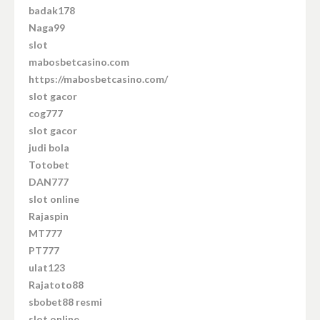
badak178
Naga99
slot
mabosbetcasino.com
https://mabosbetcasino.com/
slot gacor
cog777
slot gacor
judi bola
Totobet
DAN777
slot online
Rajaspin
MT777
PT777
ulat123
Rajatoto88
sbobet88 resmi
slot online