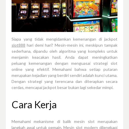
Siapa yang tidak mengidamkan kemenangan di jackpot
slot888
hari demi hari? Mesin-mesin ini, meskipun tampak
sederhana, dipandu oleh algoritma yang kompleks untuk
menjamin keacakan hasil. Anda dapat meningkatkan
peluang kemenangan dengan menguasai strategi slot
online yang efektif. Memahami bahwa setiap putaran
merupakan kejadian yang berdiri sendiri adalah kunci utama.
Dengan strategi yang terencana dan diterapkan secara
cerdas, mencapai jackpot besar bukan lagi sekedar mimpi.
Cara Kerja
Memahami mekanisme di balik mesin slot merupakan
langkah awal untuk pemain. Mesin slot modern dilengkapi