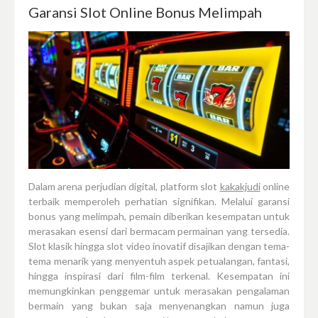
Garansi Slot Online Bonus Melimpah
Dalam arena perjudian digital, platform slot
kakakjudi
online
terbaik memperoleh perhatian signifikan. Melalui garansi
bonus yang melimpah, pemain diberikan kesempatan untuk
merasakan esensi dari bermacam permainan yang tersedia.
Slot klasik hingga slot video inovatif disajikan dengan tema-
tema menarik yang menyentuh aspek petualangan, fantasi,
hingga inspirasi dari film-film terkenal. Kesempatan ini
memungkinkan penggemar untuk merasakan pengalaman
bermain yang bukan saja menyenangkan namun juga