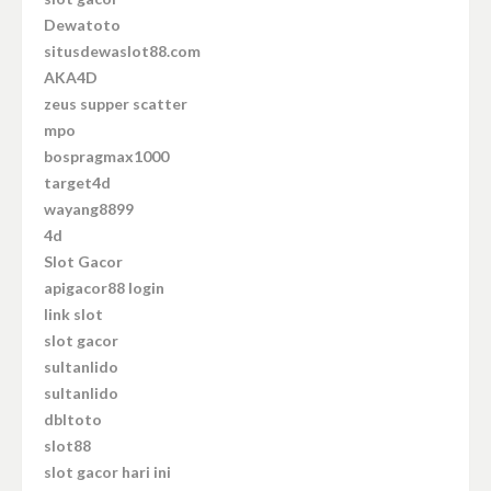
Dewatoto
situsdewaslot88.com
AKA4D
zeus supper scatter
mpo
bospragmax1000
target4d
wayang8899
4d
Slot Gacor
apigacor88 login
link slot
slot gacor
sultanlido
sultanlido
dbltoto
slot88
slot gacor hari ini