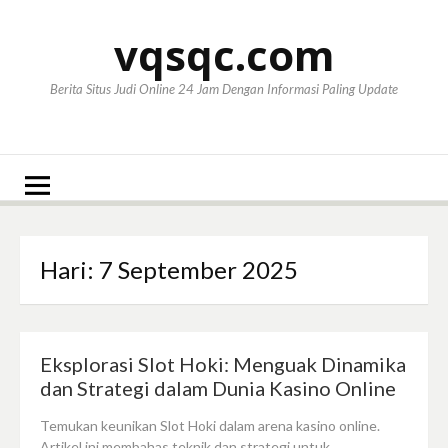
Lompat
ke
vqsqc.com
konten
Berita Situs Judi Online 24 Jam Dengan Informasi Paling Update
Hari:
7 September 2025
Eksplorasi Slot Hoki: Menguak Dinamika
dan Strategi dalam Dunia Kasino Online
Temukan keunikan Slot Hoki dalam arena kasino online.
Artikel ini membahas teknik dan strategi untuk