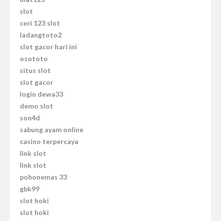
slot
ceri 123 slot
ladangtoto2
slot gacor hari ini
osototo
situs slot
slot gacor
login dewa33
demo slot
son4d
sabung ayam online
casino terpercaya
link slot
link slot
pohonemas 33
gbk99
slot hoki
slot hoki