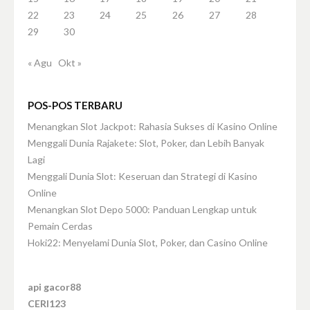
22
23
24
25
26
27
28
29
30
« Agu
Okt »
POS-POS TERBARU
Menangkan Slot Jackpot: Rahasia Sukses di Kasino Online
Menggali Dunia Rajakete: Slot, Poker, dan Lebih Banyak
Lagi
Menggali Dunia Slot: Keseruan dan Strategi di Kasino
Online
Menangkan Slot Depo 5000: Panduan Lengkap untuk
Pemain Cerdas
Hoki22: Menyelami Dunia Slot, Poker, dan Casino Online
api gacor88
CERI123