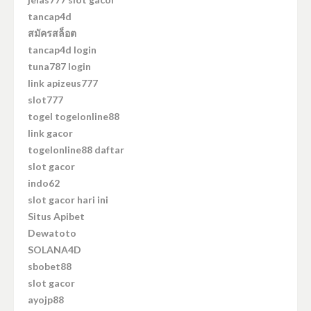
tancap4d
สมัครสล็อต
tancap4d login
tuna787 login
link apizeus777
slot777
togel togelonline88
link gacor
togelonline88 daftar
slot gacor
indo62
slot gacor hari ini
Situs Apibet
Dewatoto
SOLANA4D
sbobet88
slot gacor
ayojp88