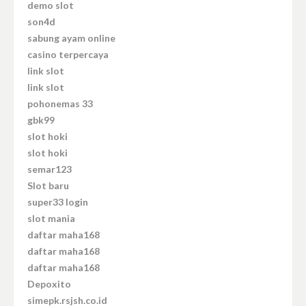
demo slot
son4d
sabung ayam online
casino terpercaya
link slot
link slot
pohonemas 33
gbk99
slot hoki
slot hoki
semar123
Slot baru
super33 login
slot mania
daftar maha168
daftar maha168
daftar maha168
Depoxito
simepk.rsjsh.co.id