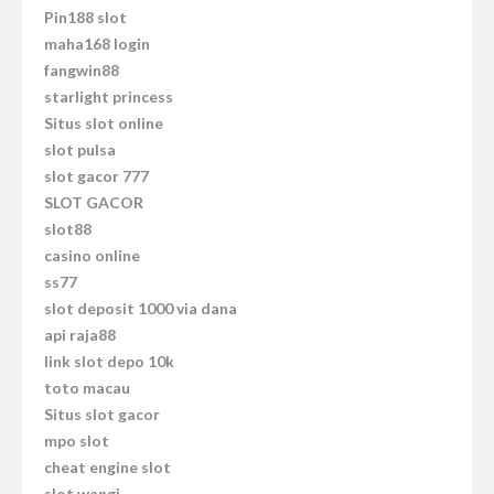
Pin188 slot
maha168 login
fangwin88
starlight princess
Situs slot online
slot pulsa
slot gacor 777
SLOT GACOR
slot88
casino online
ss77
slot deposit 1000 via dana
api raja88
link slot depo 10k
toto macau
Situs slot gacor
mpo slot
cheat engine slot
slot wangi