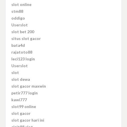
slot online
stm88
oddigo
Userslot
slot bet 200
situs slot gacor
bata4d
rajatoto88
leci123 login
Userslot
slot
slot dewa
slot gacor maxwin
petir777 login
kawi777
slot99 online
slot gacor
slot gacor hari ini
cipit88 slot