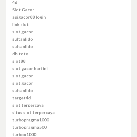
4d
Slot Gacor
apigacor88 login
link slot
slot gacor
sultanlido
sultanlido
dbltoto
slot88
slot gacor hari ini
slot gacor
slot gacor
sultanlido
target4d
slot terpercaya
situs slot terpercaya
turbopragma1000
turbopragma500
turbox1000