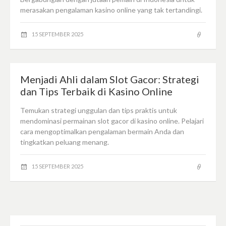
merasakan pengalaman kasino online yang tak tertandingi.
15 SEPTEMBER 2025
Menjadi Ahli dalam Slot Gacor: Strategi
dan Tips Terbaik di Kasino Online
Temukan strategi unggulan dan tips praktis untuk
mendominasi permainan slot gacor di kasino online. Pelajari
cara mengoptimalkan pengalaman bermain Anda dan
tingkatkan peluang menang.
15 SEPTEMBER 2025