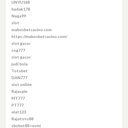
UNYU168
badak178
Naga99
slot
mabosbetcasino.com
https://mabosbetcasino.com/
slot gacor
cog777
slot gacor
judi bola
Totobet
DAN777
slot online
Rajaspin
MT777
PT777
ulat123
Rajatoto88
sbobet88 resmi