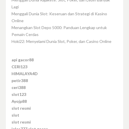
Lagi
Menggali Dunia Slot: Keseruan dan Strategi di Kasino
Online
Menangkan Slot Depo 5000: Panduan Lengkap untuk
Pemain Cerdas
Hoki22: Menyelami Dunia Slot, Poker, dan Casino Online
api gacor88
CERI123
HIMALAYA4D
petir388
ceri388
slot123
Ayojp88
slot resmi
slot
slot resmi
jelas777 slot gacor