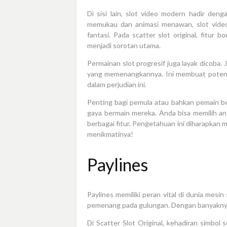
Di sisi lain, slot video modern hadir den
memukau dan animasi menawan, slot video
fantasi. Pada scatter slot original, fitur 
menjadi sorotan utama.
Permainan slot progresif juga layak dicoba. 
yang memenangkannya. Ini membuat potensi
dalam perjudian ini.
Penting bagi pemula atau bahkan pemain b
gaya bermain mereka. Anda bisa memilih a
berbagai fitur. Pengetahuan ini diharapka
menikmatinya!
Paylines
Paylines memiliki peran vital di dunia mesi
pemenang pada gulungan. Dengan banyaknya
Di Scatter Slot Original, kehadiran simbol s