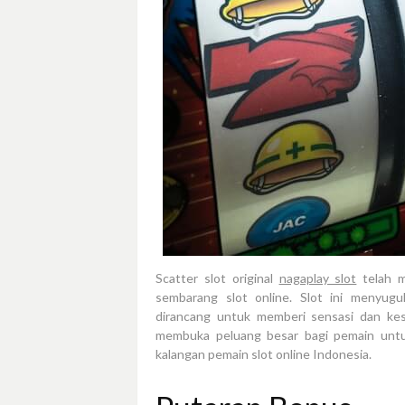
Scatter slot original
nagaplay slot
telah me
sembarang slot online. Slot ini menyug
dirancang untuk memberi sensasi dan keser
membuka peluang besar bagi pemain untuk
kalangan pemain slot online Indonesia.