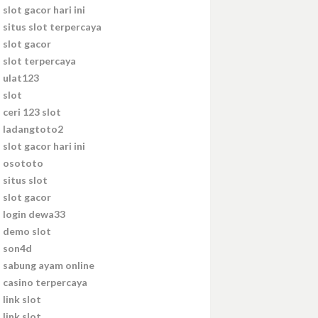
slot gacor hari ini
situs slot terpercaya
slot gacor
slot terpercaya
ulat123
slot
ceri 123 slot
ladangtoto2
slot gacor hari ini
osototo
situs slot
slot gacor
login dewa33
demo slot
son4d
sabung ayam online
casino terpercaya
link slot
link slot