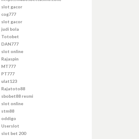
slot gacor
cog777
slot gacor
judi bola
Totobet
DAN777
slot online
Rajaspin
MT777
PT777
ulat123
Rajatoto88
sbobet88 resmi
slot online
stm88
oddigo
Userslot
slot bet 200