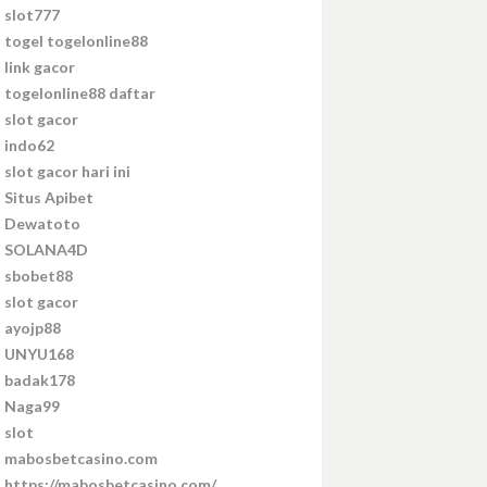
slot777
togel togelonline88
link gacor
togelonline88 daftar
slot gacor
indo62
slot gacor hari ini
Situs Apibet
Dewatoto
SOLANA4D
sbobet88
slot gacor
ayojp88
UNYU168
badak178
Naga99
slot
mabosbetcasino.com
https://mabosbetcasino.com/