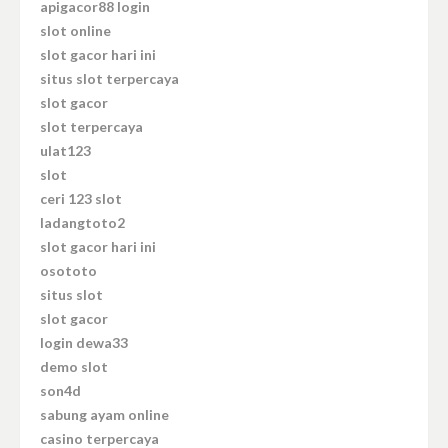
apigacor88 login
slot online
slot gacor hari ini
situs slot terpercaya
slot gacor
slot terpercaya
ulat123
slot
ceri 123 slot
ladangtoto2
slot gacor hari ini
osototo
situs slot
slot gacor
login dewa33
demo slot
son4d
sabung ayam online
casino terpercaya