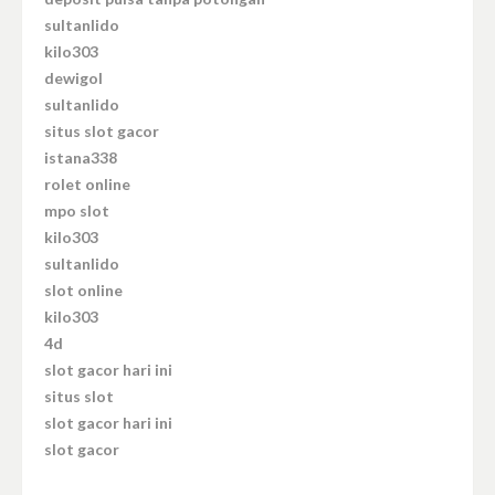
sultanlido
kilo303
dewigol
sultanlido
situs slot gacor
istana338
rolet online
mpo slot
kilo303
sultanlido
slot online
kilo303
4d
slot gacor hari ini
situs slot
slot gacor hari ini
slot gacor