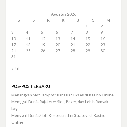
Agustus 2026
S
S
R
K
J
S
M
1
2
3
4
5
6
7
8
9
10
11
12
13
14
15
16
17
18
19
20
21
22
23
24
25
26
27
28
29
30
31
« Jul
POS-POS TERBARU
Menangkan Slot Jackpot: Rahasia Sukses di Kasino Online
Menggali Dunia Rajakete: Slot, Poker, dan Lebih Banyak
Lagi
Menggali Dunia Slot: Keseruan dan Strategi di Kasino
Online