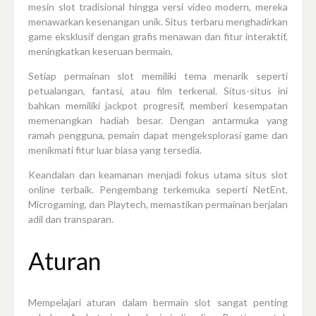
mesin slot tradisional hingga versi video modern, mereka
menawarkan kesenangan unik. Situs terbaru menghadirkan
game eksklusif dengan grafis menawan dan fitur interaktif,
meningkatkan keseruan bermain.
Setiap permainan slot memiliki tema menarik seperti
petualangan, fantasi, atau film terkenal. Situs-situs ini
bahkan memiliki jackpot progresif, memberi kesempatan
memenangkan hadiah besar. Dengan antarmuka yang
ramah pengguna, pemain dapat mengeksplorasi game dan
menikmati fitur luar biasa yang tersedia.
Keandalan dan keamanan menjadi fokus utama situs slot
online terbaik. Pengembang terkemuka seperti NetEnt,
Microgaming, dan Playtech, memastikan permainan berjalan
adil dan transparan.
Aturan
Mempelajari aturan dalam bermain slot sangat penting