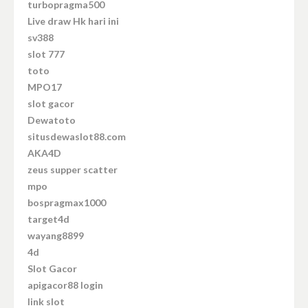
turbopragma500
Live draw Hk hari ini
sv388
slot 777
toto
MPO17
slot gacor
Dewatoto
situsdewaslot88.com
AKA4D
zeus supper scatter
mpo
bospragmax1000
target4d
wayang8899
4d
Slot Gacor
apigacor88 login
link slot